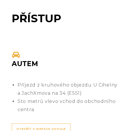
PŘÍSTUP
AUTEM
Příjezd z kruhového objezdu U Cihelny
a JachXmova na 34 (E551)
Sto metrů vlevo vchod do obchodního
centra
OTEVŘÍT V MAPÁCH GOOGLE